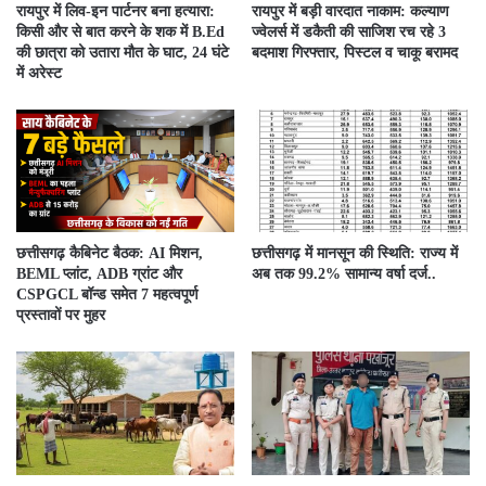
रायपुर में लिव-इन पार्टनर बना हत्यारा:
रायपुर में बड़ी वारदात नाकाम: कल्याण
किसी और से बात करने के शक में B.Ed
ज्वेलर्स में डकैती की साजिश रच रहे 3
की छात्रा को उतारा मौत के घाट, 24 घंटे
बदमाश गिरफ्तार, पिस्टल व चाकू बरामद
में अरेस्ट
छत्तीसगढ़ कैबिनेट बैठक: AI मिशन,
छत्तीसगढ़ में मानसून की स्थिति: राज्य में
BEML प्लांट, ADB ग्रांट और
अब तक 99.2% सामान्य वर्षा दर्ज..
CSPGCL बॉन्ड समेत 7 महत्वपूर्ण
प्रस्तावों पर मुहर