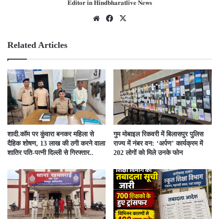
𝐄𝐝𝐢𝐭𝐨𝐫 𝐢𝐧 𝐇𝐢𝐧𝐝𝐛𝐡𝐚𝐫𝐚𝐭𝐥𝐢𝐯𝐞 𝐍𝐞𝐰𝐬
We
Fac
X
bsit
ebo
e
ok
Related Articles
​शादी.कॉम पर कुंवारा बनकर महिला से
गुम मोबाइल रिकवरी में बिलासपुर पुलिस
दैहिक शोषण, 13 लाख की ठगी करने वाला
राज्य में नंबर वन: ‘अर्पण’ कार्यक्रम में
शातिर पति-पत्नी दिल्ली से गिरफ्तार..
202 लोगों को मिले उनके फोन