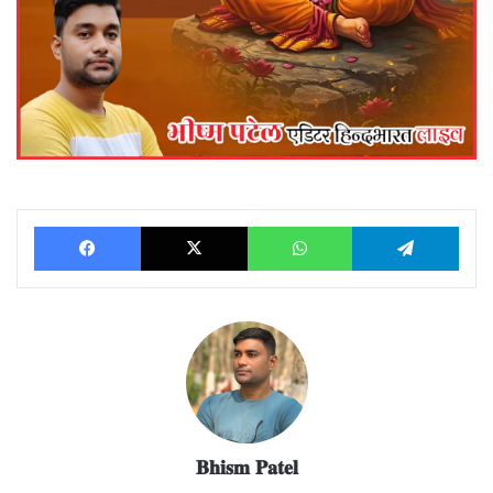
Facebook
X
WhatsApp
Telegram
𝐁𝐡𝐢𝐬𝐦 𝐏𝐚𝐭𝐞𝐥