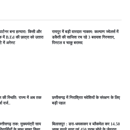
 पार्टनर बना हत्यारा: किसी और
रायपुर में बड़ी वारदात नाकाम: कल्याण ज्वेलर्स में
 में B.Ed की छात्रा को उतारा
डकैती की साजिश रच रहे 3 बदमाश गिरफ्तार,
 में अरेस्ट
पिस्टल व चाकू बरामद
ून की स्थिति: राज्य में अब तक
छत्तीसगढ़ में निराश्रित मवेशियों के संरक्षण के लिए
ा दर्ज..
बड़ी पहल
त्तीसगढ़ तक: मुख्यमंत्री साय
बिलासपुर : डरा-धमकाकर व ब्लैकमेल कर 14.50
िद्यार्थियों के साथ साझा किया
लाख रुपये नगद एवं 450 ग्राम सोने के जेवरात