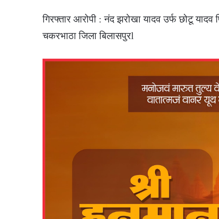
गिरफ्तार आरोपी : नंद झरोखा यादव उर्फ छोटू यादव प
चकरभाठा जिला बिलासपुरl