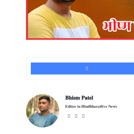
𝐁𝐡𝐢𝐬𝐦 𝐏𝐚𝐭𝐞𝐥
𝐄𝐝𝐢𝐭𝐨𝐫 𝐢𝐧 𝐇𝐢𝐧𝐝𝐛𝐡𝐚𝐫𝐚𝐭𝐥𝐢𝐯𝐞 𝐍𝐞𝐰𝐬
We
Fac
X
bsit
ebo
e
ok