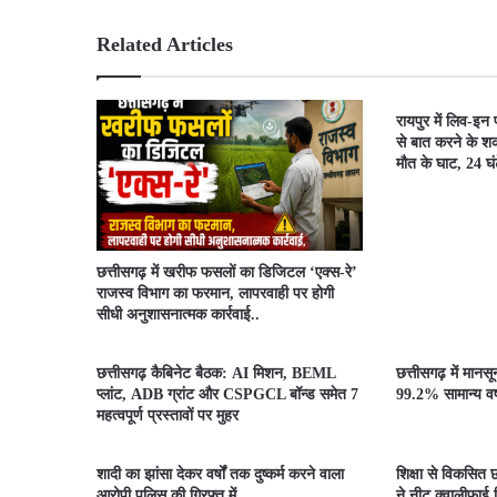
Related Articles
रायपुर में लिव-इन
से बात करने के शक
मौत के घाट, 24 घंटे
​छत्तीसगढ़ में खरीफ फसलों का डिजिटल ‘एक्स-रे’
राजस्व विभाग का फरमान, लापरवाही पर होगी
सीधी अनुशासनात्मक कार्रवाई..
छत्तीसगढ़ कैबिनेट बैठक: AI मिशन, BEML
छत्तीसगढ़ में मानस
प्लांट, ADB ग्रांट और CSPGCL बॉन्ड समेत 7
99.2% सामान्य वर्ष
महत्वपूर्ण प्रस्तावों पर मुहर
शादी का झांसा देकर वर्षों तक दुष्कर्म करने वाला
शिक्षा से विकसित छ
आरोपी पुलिस की गिरफ्त में….
ने नीट क्वालीफाई व