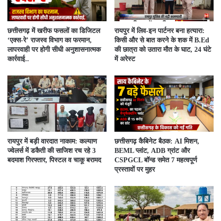
​छत्तीसगढ़ में खरीफ फसलों का डिजिटल
रायपुर में लिव-इन पार्टनर बना हत्यारा:
‘एक्स-रे’ राजस्व विभाग का फरमान,
किसी और से बात करने के शक में B.Ed
लापरवाही पर होगी सीधी अनुशासनात्मक
की छात्रा को उतारा मौत के घाट, 24 घंटे
कार्रवाई..
में अरेस्ट
रायपुर में बड़ी वारदात नाकाम: कल्याण
छत्तीसगढ़ कैबिनेट बैठक: AI मिशन,
ज्वेलर्स में डकैती की साजिश रच रहे 3
BEML प्लांट, ADB ग्रांट और
बदमाश गिरफ्तार, पिस्टल व चाकू बरामद
CSPGCL बॉन्ड समेत 7 महत्वपूर्ण
प्रस्तावों पर मुहर