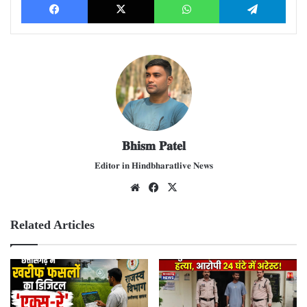
𝐁𝐡𝐢𝐬𝐦 𝐏𝐚𝐭𝐞𝐥
𝐄𝐝𝐢𝐭𝐨𝐫 𝐢𝐧 𝐇𝐢𝐧𝐝𝐛𝐡𝐚𝐫𝐚𝐭𝐥𝐢𝐯𝐞 𝐍𝐞𝐰𝐬
We
Fac
X
bsit
ebo
e
ok
Related Articles