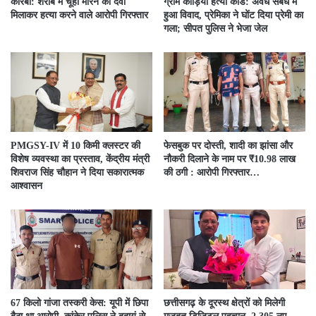
कोरबा: शराब में चूहा मारने की दवा
ग्राम कौड़िया हत्या कांड: अवैध संबंध में
मिलाकर हत्या करने वाले आरोपी गिरफ्तार
हुआ विवाद, प्रेमिका ने घोंट दिया प्रेमी का
गला; सीपत पुलिस ने भेजा जेल
PMGSY-IV में 10 किमी क्लस्टर की
फेसबुक पर दोस्ती, शादी का झांसा और
विशेष व्यवस्था का प्रस्ताव, केंद्रीय मंत्री
नौकरी दिलाने के नाम पर ₹10.98 लाख
शिवराज सिंह चौहान ने दिया सकारात्मक
की ठगी : आरोपी गिरफ्तार…
आश्वासन
67 किलो गांजा तस्करी केस: यूपी में छिपा
छत्तीसगढ़ के दूरस्थ क्षेत्रों को मिलेगी