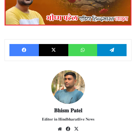
Facebook
X
WhatsApp
Telegram
𝐁𝐡𝐢𝐬𝐦 𝐏𝐚𝐭𝐞𝐥
𝐄𝐝𝐢𝐭𝐨𝐫 𝐢𝐧 𝐇𝐢𝐧𝐝𝐛𝐡𝐚𝐫𝐚𝐭𝐥𝐢𝐯𝐞 𝐍𝐞𝐰𝐬
We
Fac
X