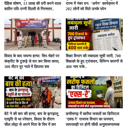
दैहिक शोषण, 13 लाख की ठगी करने वाला
राज्य में नंबर वन: ‘अर्पण’ कार्यक्रम में
शातिर पति-पत्नी दिल्ली से गिरफ्तार..
202 लोगों को मिले उनके फोन
विवाद के बाद जघन्य हत्या: सिर-चेहरे पर
शिक्षा विभाग की तबादला सूची जारी, 700
कंक्रीट के टुकड़े से वार कर किया कत्ल,
शिक्षको के हुए ट्रांसफर, विभिन्न कारणों से
300 मीटर दूर नाले में छिपाया शव
400 नाम रुके..
बेटे ने की बाप की हत्या, बाप के झगड़ालू
​छत्तीसगढ़ में खरीफ फसलों का डिजिटल
प्रवृति से था परेशान, विवाद के दौरान
‘एक्स-रे’ राजस्व विभाग का फरमान,
सील लोढ़ा से अपने पिता के सिर में कर
लापरवाही पर होगी सीधी अनुशासनात्मक