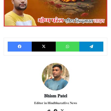
Facebook
X
WhatsApp
Telegram
𝐁𝐡𝐢𝐬𝐦 𝐏𝐚𝐭𝐞𝐥
𝐄𝐝𝐢𝐭𝐨𝐫 𝐢𝐧 𝐇𝐢𝐧𝐝𝐛𝐡𝐚𝐫𝐚𝐭𝐥𝐢𝐯𝐞 𝐍𝐞𝐰𝐬
We
Fac
X