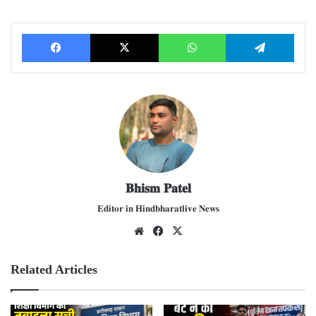
Facebook
X
WhatsApp
Telegram
𝐁𝐡𝐢𝐬𝐦 𝐏𝐚𝐭𝐞𝐥
𝐄𝐝𝐢𝐭𝐨𝐫 𝐢𝐧 𝐇𝐢𝐧𝐝𝐛𝐡𝐚𝐫𝐚𝐭𝐥𝐢𝐯𝐞 𝐍𝐞𝐰𝐬
We
Fac
X
bsit
ebo
e
ok
Related Articles