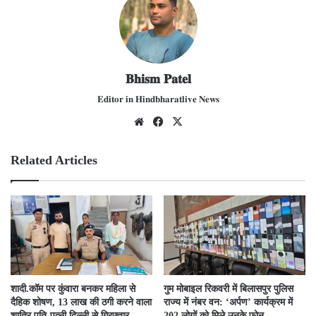
𝐁𝐡𝐢𝐬𝐦 𝐏𝐚𝐭𝐞𝐥
𝐄𝐝𝐢𝐭𝐨𝐫 𝐢𝐧 𝐇𝐢𝐧𝐝𝐛𝐡𝐚𝐫𝐚𝐭𝐥𝐢𝐯𝐞 𝐍𝐞𝐰𝐬
We
Fac
X
bsit
ebo
e
ok
Related Articles
​शादी.कॉम पर कुंवारा बनकर महिला से
गुम मोबाइल रिकवरी में बिलासपुर पुलिस
दैहिक शोषण, 13 लाख की ठगी करने वाला
राज्य में नंबर वन: ‘अर्पण’ कार्यक्रम में
शातिर पति-पत्नी दिल्ली से गिरफ्तार..
202 लोगों को मिले उनके फोन