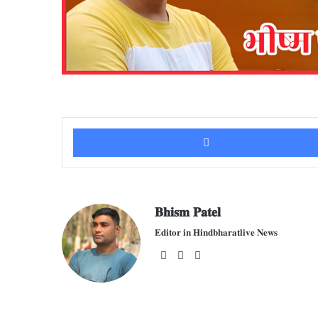
𝐁𝐡𝐢𝐬𝐦 𝐏𝐚𝐭𝐞𝐥
𝐄𝐝𝐢𝐭𝐨𝐫 𝐢𝐧 𝐇𝐢𝐧𝐝𝐛𝐡𝐚𝐫𝐚𝐭𝐥𝐢𝐯𝐞 𝐍𝐞𝐰𝐬
We
Fac
X
bsit
ebo
e
ok