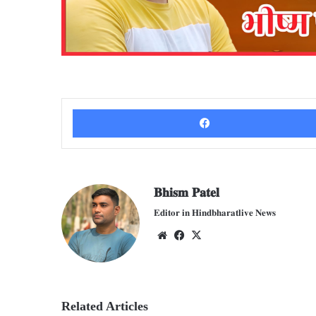
𝐁𝐡𝐢𝐬𝐦 𝐏𝐚𝐭𝐞𝐥
𝐄𝐝𝐢𝐭𝐨𝐫 𝐢𝐧 𝐇𝐢𝐧𝐝𝐛𝐡𝐚𝐫𝐚𝐭𝐥𝐢𝐯𝐞 𝐍𝐞𝐰𝐬
We
Fac
X
bsit
ebo
e
ok
Related Articles