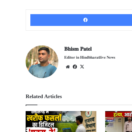
𝐁𝐡𝐢𝐬𝐦 𝐏𝐚𝐭𝐞𝐥
𝐄𝐝𝐢𝐭𝐨𝐫 𝐢𝐧 𝐇𝐢𝐧𝐝𝐛𝐡𝐚𝐫𝐚𝐭𝐥𝐢𝐯𝐞 𝐍𝐞𝐰𝐬
We
Fac
X
bsit
ebo
e
ok
Related Articles