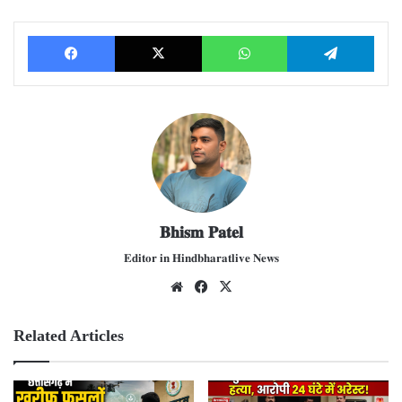
Facebook
X
WhatsApp
Telegram
𝐁𝐡𝐢𝐬𝐦 𝐏𝐚𝐭𝐞𝐥
𝐄𝐝𝐢𝐭𝐨𝐫 𝐢𝐧 𝐇𝐢𝐧𝐝𝐛𝐡𝐚𝐫𝐚𝐭𝐥𝐢𝐯𝐞 𝐍𝐞𝐰𝐬
We
Fac
X
bsit
ebo
e
ok
Related Articles