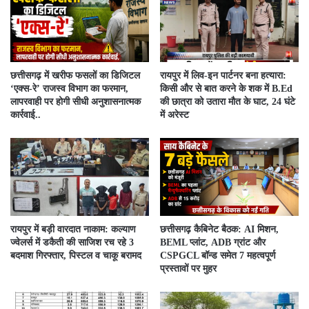
​छत्तीसगढ़ में खरीफ फसलों का डिजिटल
रायपुर में लिव-इन पार्टनर बना हत्यारा:
‘एक्स-रे’ राजस्व विभाग का फरमान,
किसी और से बात करने के शक में B.Ed
लापरवाही पर होगी सीधी अनुशासनात्मक
की छात्रा को उतारा मौत के घाट, 24 घंटे
कार्रवाई..
में अरेस्ट
रायपुर में बड़ी वारदात नाकाम: कल्याण
छत्तीसगढ़ कैबिनेट बैठक: AI मिशन,
ज्वेलर्स में डकैती की साजिश रच रहे 3
BEML प्लांट, ADB ग्रांट और
बदमाश गिरफ्तार, पिस्टल व चाकू बरामद
CSPGCL बॉन्ड समेत 7 महत्वपूर्ण
प्रस्तावों पर मुहर