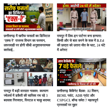
​छत्तीसगढ़ में खरीफ फसलों का डिजिटल
रायपुर में लिव-इन पार्टनर बना हत्यारा:
‘एक्स-रे’ राजस्व विभाग का फरमान,
किसी और से बात करने के शक में B.Ed
लापरवाही पर होगी सीधी अनुशासनात्मक
की छात्रा को उतारा मौत के घाट, 24 घंटे
कार्रवाई..
में अरेस्ट
रायपुर में बड़ी वारदात नाकाम: कल्याण
छत्तीसगढ़ कैबिनेट बैठक: AI मिशन,
ज्वेलर्स में डकैती की साजिश रच रहे 3
BEML प्लांट, ADB ग्रांट और
बदमाश गिरफ्तार, पिस्टल व चाकू बरामद
CSPGCL बॉन्ड समेत 7 महत्वपूर्ण
प्रस्तावों पर मुहर