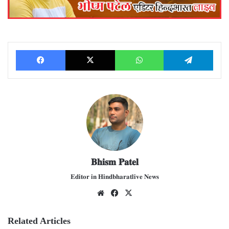
Facebook
X
WhatsApp
Telegram
𝐁𝐡𝐢𝐬𝐦 𝐏𝐚𝐭𝐞𝐥
𝐄𝐝𝐢𝐭𝐨𝐫 𝐢𝐧 𝐇𝐢𝐧𝐝𝐛𝐡𝐚𝐫𝐚𝐭𝐥𝐢𝐯𝐞 𝐍𝐞𝐰𝐬
We
Fac
X
bsit
ebo
e
ok
Related Articles