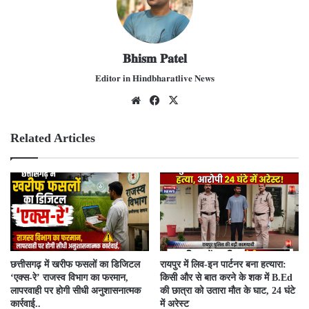
𝐁𝐡𝐢𝐬𝐦 𝐏𝐚𝐭𝐞𝐥
𝐄𝐝𝐢𝐭𝐨𝐫 𝐢𝐧 𝐇𝐢𝐧𝐝𝐛𝐡𝐚𝐫𝐚𝐭𝐥𝐢𝐯𝐞 𝐍𝐞𝐰𝐬
We
Fac
X
bsit
ebo
e
ok
Related Articles
​छत्तीसगढ़ में खरीफ फसलों का डिजिटल
रायपुर में लिव-इन पार्टनर बना हत्यारा:
‘एक्स-रे’ राजस्व विभाग का फरमान,
किसी और से बात करने के शक में B.Ed
लापरवाही पर होगी सीधी अनुशासनात्मक
की छात्रा को उतारा मौत के घाट, 24 घंटे
कार्रवाई..
में अरेस्ट