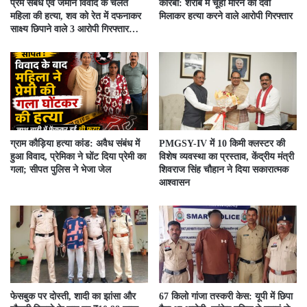
प्रेम संबंध एवं जमीन विवाद के चलते
कोरबा: शराब में चूहा मारने की दवा
महिला की हत्या, शव को रेत में दफनाकर
मिलाकर हत्या करने वाले आरोपी गिरफ्तार
साक्ष्य छिपाने वाले 3 आरोपी गिरफ्तार…
ग्राम कौड़िया हत्या कांड: अवैध संबंध में
PMGSY-IV में 10 किमी क्लस्टर की
हुआ विवाद, प्रेमिका ने घोंट दिया प्रेमी का
विशेष व्यवस्था का प्रस्ताव, केंद्रीय मंत्री
गला; सीपत पुलिस ने भेजा जेल
शिवराज सिंह चौहान ने दिया सकारात्मक
आश्वासन
फेसबुक पर दोस्ती, शादी का झांसा और
67 किलो गांजा तस्करी केस: यूपी में छिपा