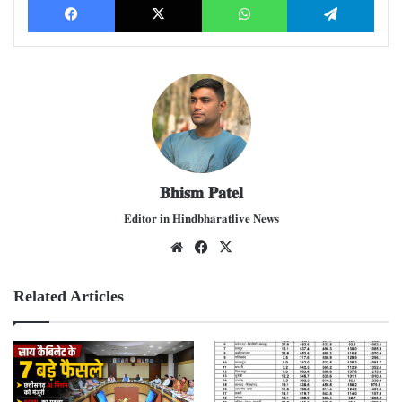
𝐁𝐡𝐢𝐬𝐦 𝐏𝐚𝐭𝐞𝐥
𝐄𝐝𝐢𝐭𝐨𝐫 𝐢𝐧 𝐇𝐢𝐧𝐝𝐛𝐡𝐚𝐫𝐚𝐭𝐥𝐢𝐯𝐞 𝐍𝐞𝐰𝐬
We
Fac
X
bsit
ebo
e
ok
Related Articles