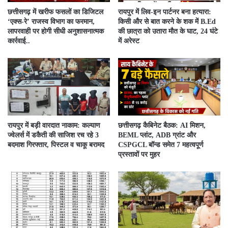
​छत्तीसगढ़ में खरीफ फसलों का डिजिटल
रायपुर में लिव-इन पार्टनर बना हत्यारा:
‘एक्स-रे’ राजस्व विभाग का फरमान,
किसी और से बात करने के शक में B.Ed
लापरवाही पर होगी सीधी अनुशासनात्मक
की छात्रा को उतारा मौत के घाट, 24 घंटे
कार्रवाई..
में अरेस्ट
रायपुर में बड़ी वारदात नाकाम: कल्याण
छत्तीसगढ़ कैबिनेट बैठक: AI मिशन,
ज्वेलर्स में डकैती की साजिश रच रहे 3
BEML प्लांट, ADB ग्रांट और
बदमाश गिरफ्तार, पिस्टल व चाकू बरामद
CSPGCL बॉन्ड समेत 7 महत्वपूर्ण
प्रस्तावों पर मुहर