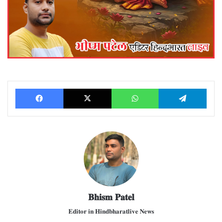
Facebook
X
WhatsApp
Telegram
𝐁𝐡𝐢𝐬𝐦 𝐏𝐚𝐭𝐞𝐥
𝐄𝐝𝐢𝐭𝐨𝐫 𝐢𝐧 𝐇𝐢𝐧𝐝𝐛𝐡𝐚𝐫𝐚𝐭𝐥𝐢𝐯𝐞 𝐍𝐞𝐰𝐬