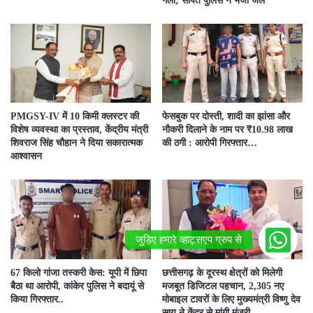
गला; सीपत पुलिस ने भेजा जेल
PMGSY-IV में 10 किमी क्लस्टर की
फेसबुक पर दोस्ती, शादी का झांसा और
विशेष व्यवस्था का प्रस्ताव, केंद्रीय मंत्री
नौकरी दिलाने के नाम पर ₹10.98 लाख
शिवराज सिंह चौहान ने दिया सकारात्मक
की ठगी : आरोपी गिरफ्तार…
आश्वासन
67 किलो गांजा तस्करी केस: यूपी में छिपा
छत्तीसगढ़ के दूरस्थ क्षेत्रों को मिलेगी
बैठा था आरोपी, कांकेर पुलिस ने बदायूं से
मजबूत डिजिटल पहचान, 2,305 नए
किया गिरफ्तार..
मोबाइल टावरों के लिए मुख्यमंत्री विष्णु देव
साय ने केंद्र से मांगी मंजूरी..